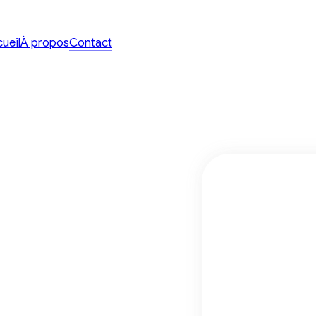
ueil
À propos
Contact
stions ? Un
 ?
one ou remplissez le
rons vers vous très